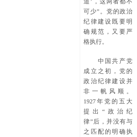
道’，这两者都不
可少”。党的政治
纪律建设既要明
确规范，又要严
格执行。
　　中国共产党
成立之初，党的
政治纪律建设并
非一帆风顺。
1927年党的五大
提出“政治纪
律”后，并没有与
之匹配的明确执