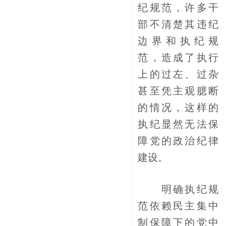
纪规范，许多干
部不清楚其违纪
边界和执纪规
范，造成了执行
上的过左、过杂
甚至凭主观臆断
的情况，这样的
执纪显然无法保
障党的政治纪律
建设。
　　明确执纪规
范依赖民主集中
制保障下的党中