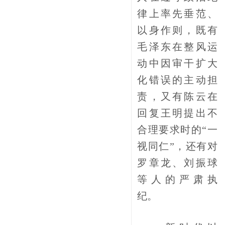
律上率先垂范、
以身作则，既有
毛泽东在整风运
动中因审干扩大
化错误的主动担
责，又有陈云在
回复王明提出不
合理要求时的“一
视同仁”，还有对
罗章龙、刘振球
等人的严肃执
纪。