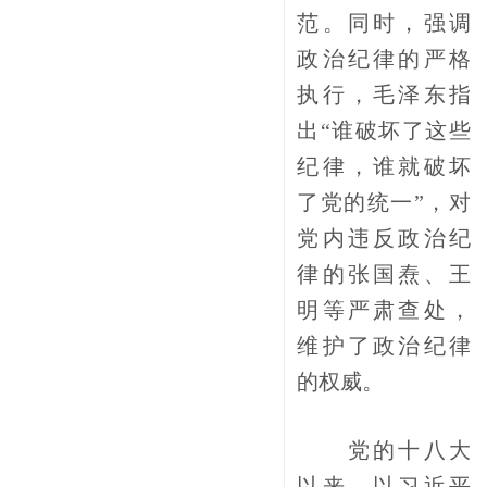
范。同时，强调
政治纪律的严格
执行，毛泽东指
出“谁破坏了这些
纪律，谁就破坏
了党的统一”，对
党内违反政治纪
律的张国焘、王
明等严肃查处，
维护了政治纪律
的权威。
　　党的十八大
以来，以习近平