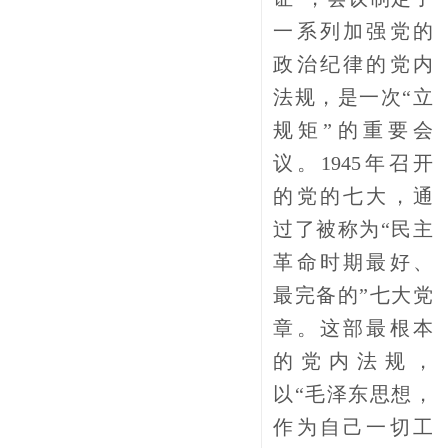
一系列加强党的
政治纪律的党内
法规，是一次“立
规矩”的重要会
议。1945年召开
的党的七大，通
过了被称为“民主
革命时期最好、
最完备的”七大党
章。这部最根本
的党内法规，
以“毛泽东思想，
作为自己一切工