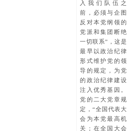
入我们队伍之
前，必须与企图
反对本党纲领的
党派和集团断绝
一切联系”，这是
最早以政治纪律
形式维护党的领
导的规定，为党
的政治纪律建设
注入优秀基因。
党的二大党章规
定，“全国代表大
会为本党最高机
关；在全国大会