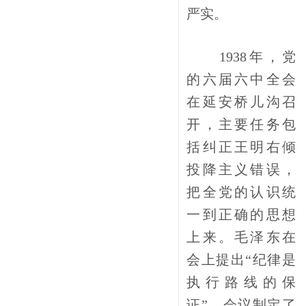
严实。
　　1938年，党
的六届六中全会
在延安桥儿沟召
开，主要任务包
括纠正王明右倾
投降主义错误，
把全党的认识统
一到正确的思想
上来。毛泽东在
会上提出“纪律是
执行路线的保
证”，会议制定了