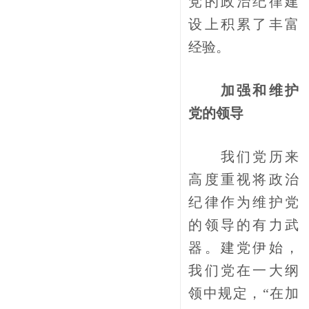
党的政治纪律建
设上积累了丰富
经验。
加强和维护
党的领导
　　我们党历来
高度重视将政治
纪律作为维护党
的领导的有力武
器。建党伊始，
我们党在一大纲
领中规定，“在加