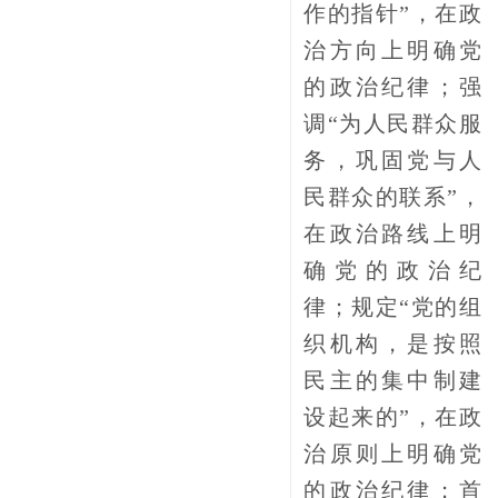
作的指针”，在政
治方向上明确党
的政治纪律；强
调“为人民群众服
务，巩固党与人
民群众的联系”，
在政治路线上明
确党的政治纪
律；规定“党的组
织机构，是按照
民主的集中制建
设起来的”，在政
治原则上明确党
的政治纪律；首