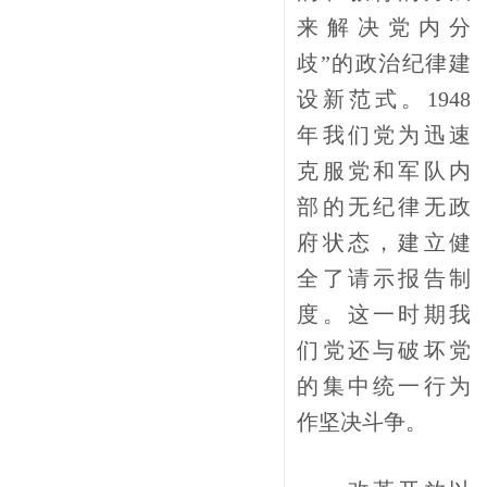
来解决党内分
歧”的政治纪律建
设新范式。1948
年我们党为迅速
克服党和军队内
部的无纪律无政
府状态，建立健
全了请示报告制
度。这一时期我
们党还与破坏党
的集中统一行为
作坚决斗争。