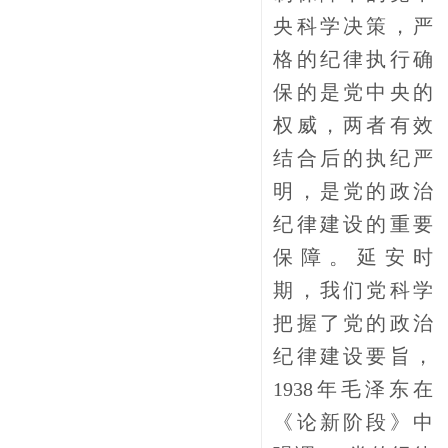
央科学决策，严
格的纪律执行确
保的是党中央的
权威，两者有效
结合后的执纪严
明，是党的政治
纪律建设的重要
保障。延安时
期，我们党科学
把握了党的政治
纪律建设要旨，
1938年毛泽东在
《论新阶段》中