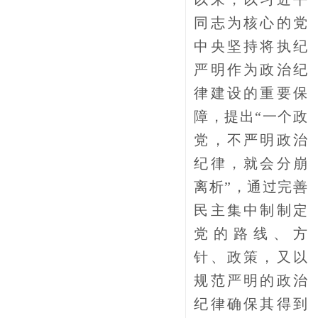
同志为核心的党
中央坚持将执纪
严明作为政治纪
律建设的重要保
障，提出“一个政
党，不严明政治
纪律，就会分崩
离析”，通过完善
民主集中制制定
党的路线、方
针、政策，又以
规范严明的政治
纪律确保其得到